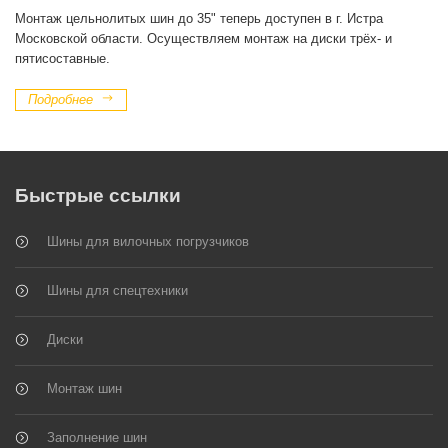
Монтаж цельнолитых шин до 35" теперь доступен в г. Истра
Московской области. Осуществляем монтаж на диски трёх- и
пятисоставные.
Подробнее
Быстрые ссылки
Шины для вилочных погрузчиков
Шины для спецтехники
Диски
Монтаж шин
Заполнение шин