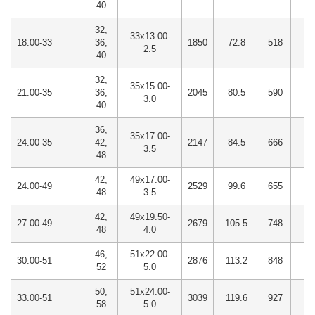
40
32,
33x13.00-
18.00-33
36,
1850
72.8
518
20
2.5
40
32,
35x15.00-
21.00-35
36,
2045
80.5
590
23
3.0
40
36,
35x17.00-
24.00-35
42,
2147
84.5
666
26
3.5
48
42,
49x17.00-
24.00-49
2529
99.6
655
25
48
3.5
42,
49x19.50-
27.00-49
2679
105.5
748
29
48
4.0
46,
51x22.00-
30.00-51
2876
113.2
848
33
52
5.0
50,
51x24.00-
33.00-51
3039
119.6
927
36
58
5.0