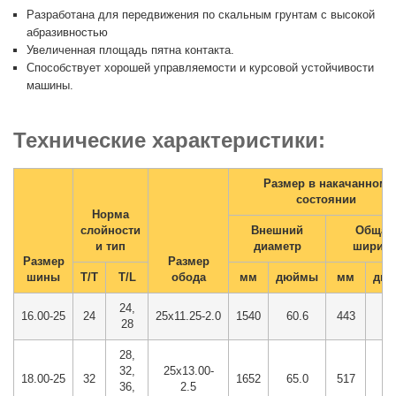
Разработана для передвижения по скальным грунтам с высокой
абразивностью
Увеличенная площадь пятна контакта.
Способствует хорошей управляемости и курсовой устойчивости
машины.
Технические характеристики:
Размер в накачанном
состоянии
Норма
слойности
Внешний
Общая
и тип
диаметр
ширин
Размер
Размер
шины
T/T
T/L
обода
мм
дюймы
мм
дю
24,
16.00-25
24
25x11.25-2.0
1540
60.6
443
17
28
28,
32,
25x13.00-
18.00-25
32
1652
65.0
517
20
36,
2.5