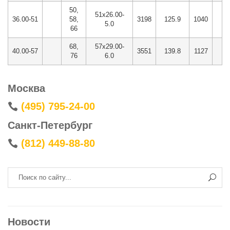
50,
51x26.00-
36.00-51
58,
3198
125.9
1040
40
5.0
66
68,
57x29.00-
40.00-57
3551
139.8
1127
44
76
6.0
Москва
(495) 795-24-00
Cанкт-Петербург
(812) 449-88-80
Новости